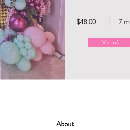
$48.00
7 m
Ver más
About