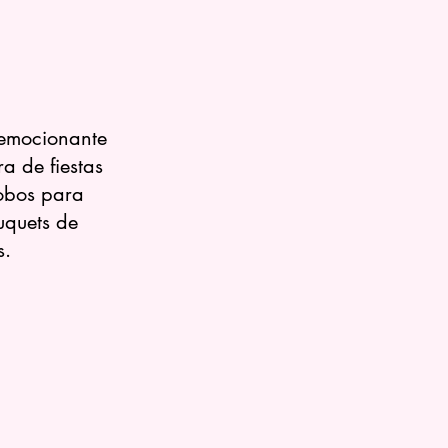
 emocionante
a de fiestas
obos para
ouquets de
s.